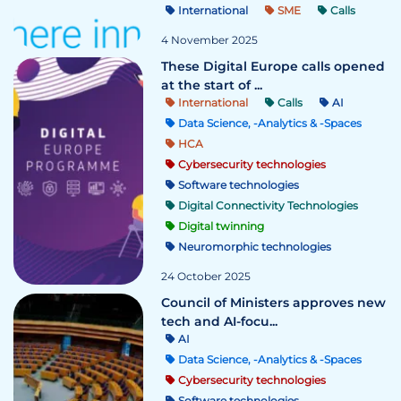
International
SME
Calls
4 November 2025
These Digital Europe calls opened
at the start of ...
International
Calls
AI
Data Science, -Analytics & -Spaces
HCA
Cybersecurity technologies
Software technologies
Digital Connectivity Technologies
Digital twinning
Neuromorphic technologies
24 October 2025
Council of Ministers approves new
tech and AI-focu...
AI
Data Science, -Analytics & -Spaces
Cybersecurity technologies
Software technologies