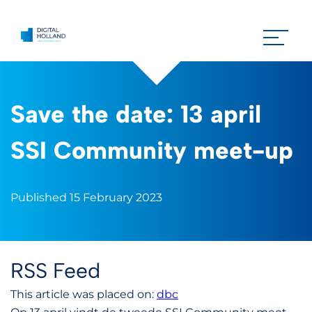
Save the date: 13 april
SSI Community meet-up
Published 15 February 2023
RSS Feed
This article was placed on:
dbc