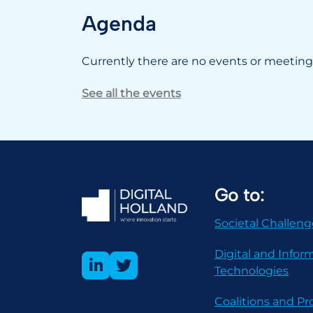
Agenda
Currently there are no events or meetings
See all the events
Go to:
Societal Challeng
Digital and Infor
Technologies
Coalitions and 