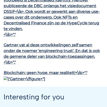
voorbeeld is Decentralised Identity. Hierover
publiceerde de DBC onlangs
het visiedocument
DSSIF<\/a>. Ook wordt er gewerkt aan diverse use-
cases over dit onderwerp. Ook NFTs en
Decentralised Finance zijn op de HypeCycle terug
te vinden.
<\/p>","
Gartner vat al deze ontwikkelingen zelf samen
onder de noemer ‘engineering trust’. En dat is ook
de gemene deler van blockchain-toepassingen.
<\/p>","
Blockchain: geen hype, maar realiteit!<\/p>","
<\/figure>"]
Interesting for you