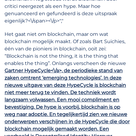
critici neergezet als een hype. Maar hoe
genuanceerd en gefundeerd is deze uitspraak
eigenlijk?<\/span><\/p>","
Het gaat niet om blockchain, maar om wat
blockchain mogelijk maakt. Of zoals Bart Suichies,
één van de pioniers in blockchain, ooit zei:
“Blockchain is not the thing, it is the thing that
enables the thing”. Onlangs verscheen de nieuwe
Gartner HypeCycle<\/a>, de periodieke stand van
zaken omtrent ‘emerging technologies’. In deze
nieuwe uitgave van deze HypeCycle is blockchain
niet meer terug te vinden. De techniek wordt
langzaam volwassen. Een mooi compliment en
bevestiging. De hype is voorbij, blockchain is op
weg naar adoptie. En tegelijkertijd zien we nieuwe
onderwerpen verschijnen in de HypeCycle die door
blockchain mogelijk gemaakt worden. Een