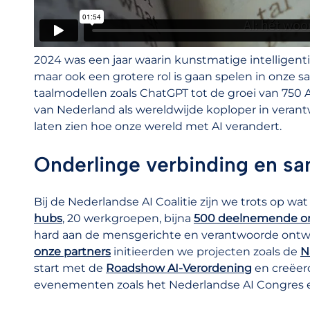
2024 was een jaar waarin kunstmatige intelligenti
maar ook een grotere rol is gaan spelen in onze 
taalmodellen zoals ChatGPT tot de groei van 750 
van Nederland als wereldwijde koploper in verantw
laten zien hoe onze wereld met AI verandert.
Onderlinge verbinding en s
Bij de Nederlandse AI Coalitie zijn we trots op 
hubs
, 20 werkgroepen, bijna
500 deelnemende or
hard aan de mensgerichte en verantwoorde ontwi
onze partners
initieerden we projecten zoals de
N
start met de
Roadshow AI-Verordening
en creëer
evenementen zoals het Nederlandse AI Congres e