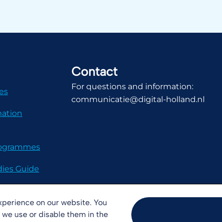
Contact
For questions and information:
es
communicatie@digital-holland.nl
mation
Programmes
dies Guide
xperience on our website. You
 we use or disable them in the