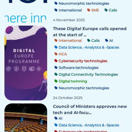
Neuromorphic technologies
International
SME
Calls
4 November 2025
These Digital Europe calls opened
at the start of ...
International
Calls
AI
Data Science, -Analytics & -Spaces
HCA
Cybersecurity technologies
Software technologies
Digital Connectivity Technologies
Digital twinning
Neuromorphic technologies
24 October 2025
Council of Ministers approves new
tech and AI-focu...
AI
Data Science, -Analytics & -Spaces
Cybersecurity technologies