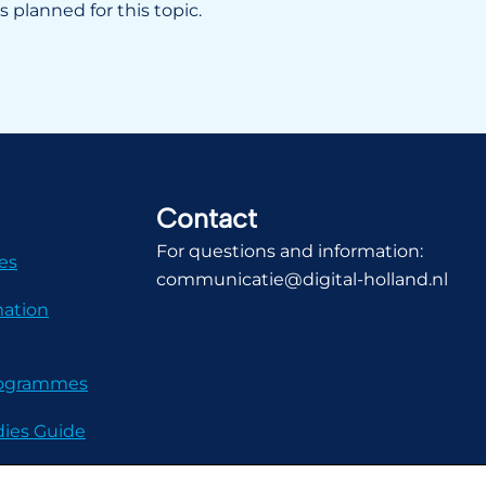
 planned for this topic.
Contact
For questions and information:
es
communicatie@digital-holland.nl
mation
Programmes
dies Guide