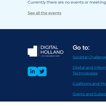
Currently there are no events or meetings
See all the events
Go to:
Societal Challeng
Digital and Infor
Technologies
Coalitions and 
Grants and Subsi