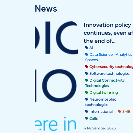
News
Innovation policy
continues, even a
the end of...
AI
Data Science, -Analytics 
Spaces
Cybersecurity technolog
Software technologies
Digital Connectivity
Technologies
Digital twinning
Neuromorphic
technologies
International
SME
Calls
4 November 2025