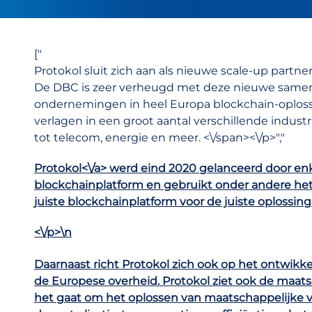
["
Protokol sluit zich aan als nieuwe scale-up partne
De DBC is zeer verheugd met deze nieuwe samen
ondernemingen in heel Europa blockchain-oplo
verlagen in een groot aantal verschillende industr
tot telecom, energie en meer. <\/span><\/p>","
Protokol<\/a> werd eind 2020 gelanceerd door enk
blockchainplatform en gebruikt onder andere he
juiste blockchainplatform voor de juiste oplossing
<\/p>\n
Daarnaast richt Protokol zich ook op het ontwik
de Europese overheid. Protokol ziet ook de maats
het gaat om het oplossen van maatschappelijke v