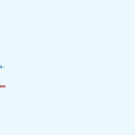
& -
ies