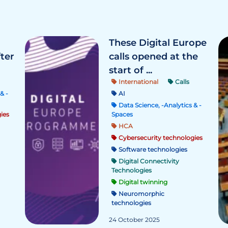
These Digital Europe
fter
calls opened at the
start of ...
International
Calls
& -
AI
Data Science, -Analytics & -
ies
Spaces
HCA
Cybersecurity technologies
Software technologies
Digital Connectivity
Technologies
Digital twinning
Neuromorphic
technologies
24 October 2025