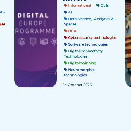
International
Calls
& -
AI
Data Science, -Analytics & -
ies
Spaces
HCA
Cybersecurity technologies
Software technologies
Digital Connectivity
Technologies
Digital twinning
Neuromorphic
technologies
24 October 2025