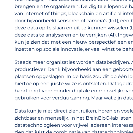
brengen en te organiseren. De digitale lopende 
van internet of things, blockchain en artificial in
door bijvoorbeeld sensoren of camera's (IoT), een
deze data op te slaan en uit te kunnen wisselen 
deze data te analyseren en te verrijken (AI). Ingew
kun je zien dat met een nieuw perspectief, een a
inzetten op sociale innovatie, er veel winst te beha
Steeds meer organisaties worden databedrijven. A
productiever. Denk bijvoorbeeld aan een geboorte
plaatsen opgeslagen. In de basis zou dit op één l
hiertoe op een juiste wijze is ontsloten. Dataged
band zorgt voor minder digitale en menselijke ver
gebruiken voor verduurzaming. Maar wat zijn data
Data kun je niet direct zien, ruiken, horen en vo
zichtbaar en menselijk. In het BrainBloC-lab laten 
datatechnologieën voor vrijwel iedereen interessa
zien dat juist de combinatie van datatechnologie