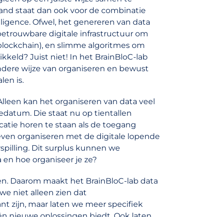
band staat dan ook voor de combinatie
telligence. Ofwel, het genereren van data
 betrouwbare digitale infrastructuur om
(blockchain), en slimme algoritmes om
ikkeld? Juist niet! In het BrainBloC-lab
ndere wijze van organiseren en bewust
len is.
lleen kan het organiseren van data veel
datum. Die staat nu op tientallen
ocatie horen te staan als de toegang
reven organiseren met de digitale lopende
spilling. Dit surplus kunnen we
 en hoe organiseer je ze?
elen. Daarom maakt het BrainBloC-lab data
we niet alleen zien dat
nt zijn, maar laten we meer specifiek
ën nieuwe oplossingen biedt. Ook laten