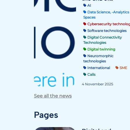
AI
Data Science, -Analytics 
Spaces
Cybersecurity technolog
Software technologies
Digital Connectivity
Technologies
Digital twinning
Neuromorphic
technologies
International
SME
Calls
4 November 2025
See all the news
Pages