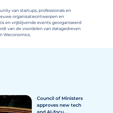
nity van startups, professionals en
ieuwe organisatieontwerpen en
is en vrijblijvende events georganiseerd
rdt van de voordelen van datagedreven
e en Weconomics.
Council of Ministers
approves new tech
and AI-focu...