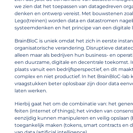
we zien dat het toepassen van datagedreven or
denken en ontwerp vereist. Met bouwstenen zoal
Lego(treinen) worden data en datastromen nage
systeemdenken en het principe van een digitale
BrainBloC is uniek omdat het zich in eerste insta
organisatorische verandering. Disruptieve datat
alleen maar als bedrijven hun business- en operat
een duurzame, digitale en decentrale toekomst. In
plaats vanuit een bedrijfsperspectief, en dit maa
complex en niet productief. In het BrainBloC-lab 
vraagstukken beter oplosbaar zijn door data eenvo
laten werken.
Hierbij gaat het om de combinatie van: het gener
feiten (internet of things); het vinden van consen
eenzijdig kunnen manipuleren en veilig opslaan (b
toegankelijk maken (tokens, smart contracts en dat
van data (artificial intelligence).