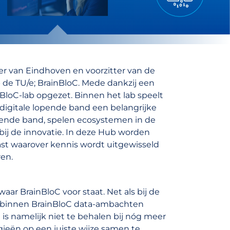
er van Eindhoven en voorzitter van de
de TU/e; BrainBloC. Mede dankzij een
BloC-lab opgezet. Binnen het lab speelt
igitale lopende band een belangrijke
lopende band, spelen ecosystemen in de
bij de innovatie. In deze Hub worden
t waarover kennis wordt uitgewisseld
en.
waar BrainBloC voor staat. Net als bij de
n binnen BrainBloC data-ambachten
s namelijk niet te behalen bij nóg meer
ieën op een juiste wijze samen te