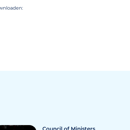
wnloaden:
Council of Ministers