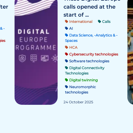
fter
calls opened at the
start of ...
International
Calls
& -
AI
Data Science, -Analytics & -
ies
Spaces
HCA
Cybersecurity technologies
Software technologies
Digital Connectivity
Technologies
Digital twinning
Neuromorphic
technologies
24 October 2025