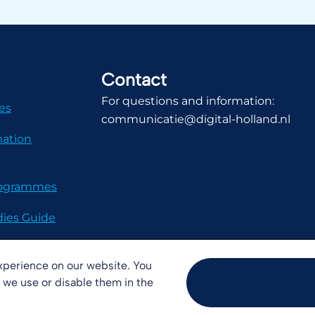
Contact
For questions and information:
es
communicatie@digital-holland.nl
mation
Programmes
dies Guide
xperience on our website. You
 we use or disable them in the