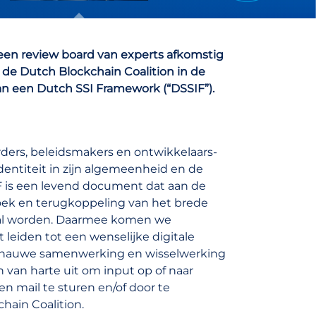
een review board van experts afkomstig
ft de Dutch Blockchain Coalition in de
n een Dutch SSI Framework (“DSSIF”).
rders, beleidsmakers en ontwikkelaars-
dentiteit in zijn algemeenheid en de
IF is een levend document dat aan de
oek en terugkoppeling van het brede
 zal worden. Daarmee komen we
 leiden tot een wenselijke digitale
 in nauwe samenwerking en wisselwerking
van harte uit om input op of naar
n mail te sturen en/of door te
hain Coalition.