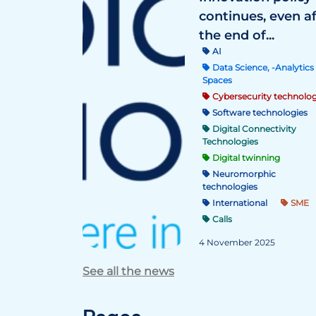
continues, even a
the end of...
AI
Data Science, -Analytics 
Spaces
Cybersecurity technolog
Software technologies
Digital Connectivity
Technologies
Digital twinning
Neuromorphic
technologies
International
SME
Calls
4 November 2025
See all the news