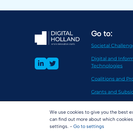
Go to:
Societal Challeng
Digital and Infor
Technologies
Coalitions and 
Grants and Subsi
We use cookies to give you the best e
can find out more about which cookies
Disclaimer
Copyright
Cookies
settings. -
Go to
settings