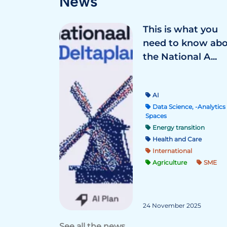
News
This is what you
need to know ab
the National A...
AI
Data Science, -Analytics 
Spaces
Energy transition
Health and Care
International
Agriculture
SME
24 November 2025
See all the news