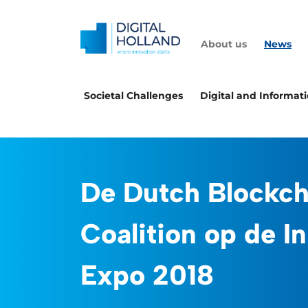
About us
News
Societal Challenges
Digital and Informat
De Dutch Blockch
Coalition op de I
Expo 2018