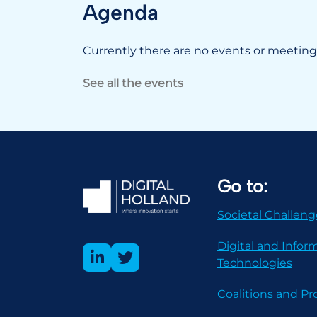
Agenda
Currently there are no events or meetings
See all the events
Go to:
Societal Challeng
Digital and Infor
Technologies
Coalitions and 