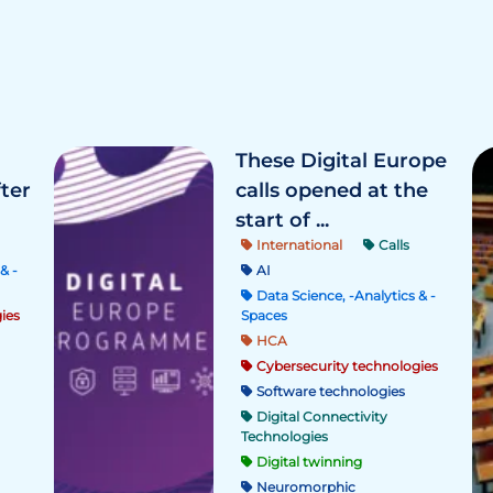
These Digital Europe
fter
calls opened at the
start of ...
International
Calls
& -
AI
Data Science, -Analytics & -
ies
Spaces
HCA
Cybersecurity technologies
Software technologies
Digital Connectivity
Technologies
Digital twinning
Neuromorphic