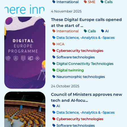
International
SME
Calls
4 November 2025
These Digital Europe calls opened
at the start of ...
International
Calls
AI
Data Science, -Analytics & -Spaces
HCA
Cybersecurity technologies
Software technologies
Digital Connectivity Technologies
Digital twinning
Neuromorphic technologies
24 October 2025
Council of Ministers approves new
tech and AI-focu...
AI
Data Science, -Analytics & -Spaces
Cybersecurity technologies
Software technologies