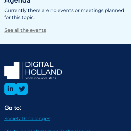
Agenda
Currently there are no events or meetings planned
for this topic.
See all the events
Go to:
Societal Challenges