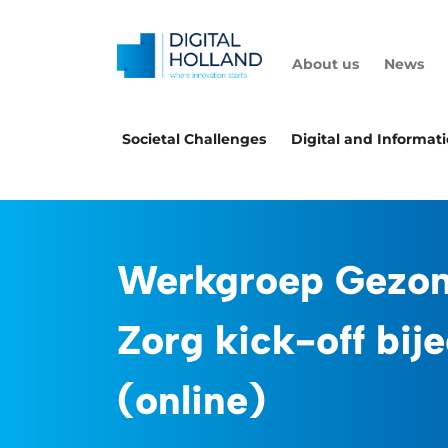
About us
News
Societal Challenges
Digital and Informat
Werkgroep Gezon
Zorg kick-off bi
(online)