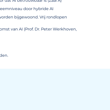
or dat AI betrouwbaar is (Zaal A)
steemniveau door hybride AI
worden bijgewoond. Vrij rondlopen
komst van AI (Prof. Dr. Peter Werkhoven,
den.