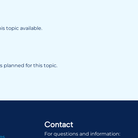
s topic available.
 planned for this topic.
Contact
For questions and information:
es