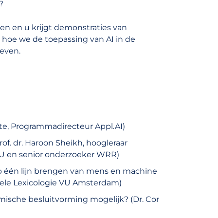
?
n en u krijgt demonstraties van
j hoe we de toepassing van AI in de
even.
tte, Programmadirecteur Appl.AI)
rof. dr. Haroon Sheikh, hoogleraar
VU en senior onderzoeker WRR)
p één lijn brengen van mens en machine
onele Lexicologie VU Amsterdam)
mische besluitvorming mogelijk? (Dr. Cor